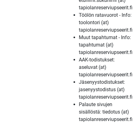
etunimi.sukunimi (at)
tapiolanreserviupseerit.fi
Töölön ratavuorot - Info:
toolontori (at)
tapiolanreserviupseerit.fi
Muut tapahtumat - Info:
tapahtumat (at)
tapiolanreserviupseerit.fi
AAK-todistukset:
aseluvat (at)
tapiolanreserviupseerit.fi
Jäsenyystodistukset:
jasenyystodistus (at)
tapiolanreserviupseerit.fi
Palaute sivujen
sisällöstä: tiedotus (at)
tapiolanreserviupseerit.fi