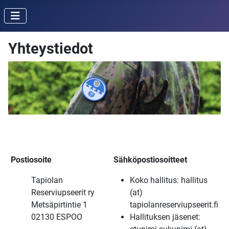
Yhteystiedot
Postiosoite
Sähköpostiosoitteet
Tapiolan
Koko hallitus: hallitus
Reserviupseerit ry
(at)
Metsäpirtintie 1
tapiolanreserviupseerit.fi
02130 ESPOO
Hallituksen jäsenet: