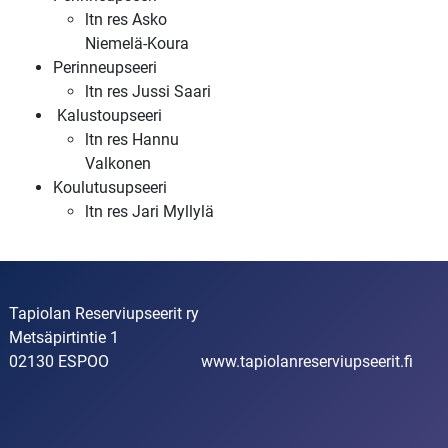
ltn res Asko
Niemelä-Koura
Perinneupseeri
ltn res Jussi Saari
Kalustoupseeri
ltn res Hannu
Valkonen
Koulutusupseeri
ltn res Jari Myllylä
Tapiolan Reserviupseerit ry
Metsäpirtintie 1
02130 ESPOO
www.tapiolanreserviupseerit.fi