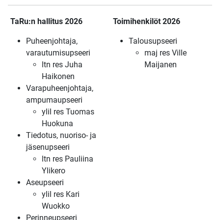
TaRu:n hallitus 2026
Toimihenkilöt
2026
Puheenjohtaja,
Talousupseeri
varautumisupseeri
maj res Ville
ltn res Juha
Maijanen
Haikonen
Varapuheenjohtaja,
ampumaupseeri
ylil res Tuomas
Huokuna
Tiedotus, nuoriso- ja
jäsenupseeri
ltn res Pauliina
Ylikero
Aseupseeri
ylil res Kari
Wuokko
Perinneupseeri