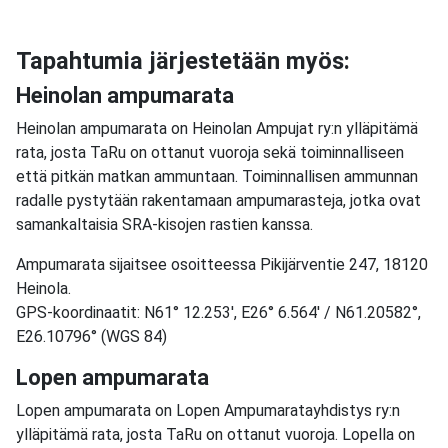
Tapahtumia järjestetään myös:
Heinolan ampumarata
Heinolan ampumarata on Heinolan Ampujat ry:n ylläpitämä
rata, josta TaRu on ottanut vuoroja sekä toiminnalliseen
että pitkän matkan ammuntaan. Toiminnallisen ammunnan
radalle pystytään rakentamaan ampumarasteja, jotka ovat
samankaltaisia SRA-kisojen rastien kanssa.
Ampumarata sijaitsee osoitteessa Pikijärventie 247, 18120
Heinola.
GPS-koordinaatit: N61° 12.253′, E26° 6.564′ / N61.20582°,
E26.10796° (WGS 84)
Lopen ampumarata
Lopen ampumarata on Lopen Ampumaratayhdistys ry:n
ylläpitämä rata, josta TaRu on ottanut vuoroja. Lopella on