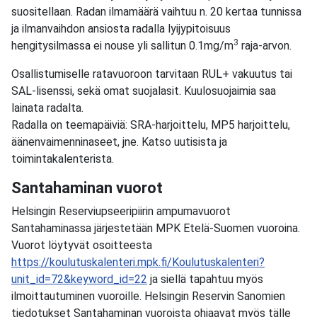
suositellaan. Radan ilmamäärä vaihtuu n. 20 kertaa tunnissa
ja ilmanvaihdon ansiosta radalla lyijypitoisuus
3
hengitysilmassa ei nouse yli sallitun 0.1mg/m
raja-arvon.
Osallistumiselle ratavuoroon tarvitaan RUL+ vakuutus tai
SAL-lisenssi, sekä omat suojalasit. Kuulosuojaimia saa
lainata radalta.
Radalla on teemapäiviä: SRA-harjoittelu, MP5 harjoittelu,
äänenvaimenninaseet, jne. Katso uutisista ja
toimintakalenterista.
Santahaminan vuorot
Helsingin Reserviupseeripiirin ampumavuorot
Santahaminassa järjestetään MPK Etelä-Suomen vuoroina.
Vuorot löytyvät osoitteesta
https://koulutuskalenteri.mpk.fi/Koulutuskalenteri?
unit_id=72&keyword_id=22
ja siellä tapahtuu myös
ilmoittautuminen vuoroille. Helsingin Reservin Sanomien
tiedotukset Santahaminan vuoroista ohjaavat myös tälle