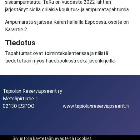
sisäampumarata. TaRu on vuodesta 2022 lähtien
järjestänyt siellä erilaisia koulutus- ja ampumatapahtumia.
Ampumarata sijaitsee Keran halleilla Espoossa, osoite on
Karantie 2.
Tiedotus
Tapahtumat ovat toimintakalenterissa ja näistä
tiedotetaan myös Facebookissa sekä jäsenkirjeillä.
Tapiolan Reserviupseerit ry
Metsäpirtintie 1
02130 ESPOO
www.tapiolanreserviupseerit.fi
Sivustolla käytetään evästeitä (cookie)