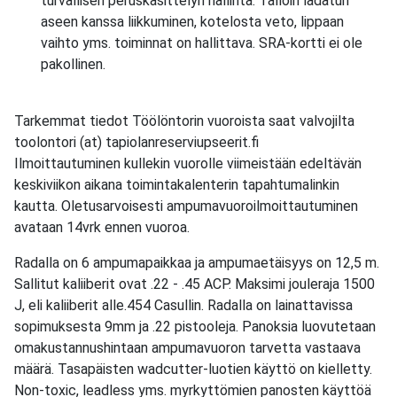
turvallisen peruskäsittelyn hallinta. Tällöin ladatun
aseen kanssa liikkuminen, kotelosta veto, lippaan
vaihto yms. toiminnat on hallittava. SRA-kortti ei ole
pakollinen.
Tarkemmat tiedot Töölöntorin vuoroista saat valvojilta
toolontori (at) tapiolanreserviupseerit.fi
Ilmoittautuminen kullekin vuorolle viimeistään edeltävän
keskiviikon aikana toimintakalenterin tapahtumalinkin
kautta. Oletusarvoisesti ampumavuoroilmoittautuminen
avataan 14vrk ennen vuoroa.
Radalla on 6 ampumapaikkaa ja ampumaetäisyys on 12,5 m.
Sallitut kaliiberit ovat .22 - .45 ACP. Maksimi jouleraja 1500
J, eli kaliiberit alle.454 Casullin. Radalla on lainattavissa
sopimuksesta 9mm ja .22 pistooleja. Panoksia luovutetaan
omakustannushintaan ampumavuoron tarvetta vastaava
määrä. Tasapäisten wadcutter-luotien käyttö on kielletty.
Non-toxic, leadless yms. myrkyttömien panosten käyttöä