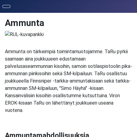
Ammunta
Ammunta on tärkeimpiä toimintamuotojamme. TaRu pyrkii
saamaan aina joukkuueen edustamaan
palvelusaseammunnan kisoihin, samoin sotilaspistoolin pika-
ammunnan piirikisoihin sekä SM-kilpailuun. TaRu osallistuu
joukkueella Finnsniper -tarkka-ammuntakisaan sekä tarkka-
ammunnan SM-kilpailuun, "Simo Häyhä" -kisaan.
Kansainvälisiin kisoihin osallistumme kutsuttuina. Viron
EROK-kisaan TaRu on lähettänyt joukkueen useana
vuotena.
Ammuntamahdollisuuksia