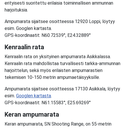
erityisesti suoritettu erilaisia toiminnallisen ammunnan
harjoituksia.
Ampumarata sijaitsee osoitteessa 12920 Loppi, löytyy
esim. Googlen kartasta.
GPS-koordinaatit: N60.72539°, E24.32889°
Kenraalin rata
Kenraalin rata on yksityinen ampumarata Asikkalassa.
Kenraalin rata mahdollistaa turvallisesti tarkka-ammunnan
harjoittelun, sekä myös erilaisten ampumarastien
tekemisen 10-150 metrin ampumaetäisyyksille.
Ampumarata sijaitsee osoitteessa 17130 Asikkala, löytyy
esim.
Googlen kartasta
.
GPS-koordinaatit: N61.15583°, E25.69269°
Keran ampumarata
Keran ampumarata, SN Shooting Range, on 55-metrin