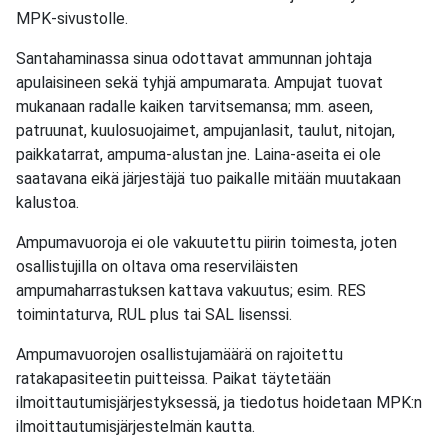
MPK-sivustolle.
Santahaminassa sinua odottavat ammunnan johtaja
apulaisineen sekä tyhjä ampumarata. Ampujat tuovat
mukanaan radalle kaiken tarvitsemansa; mm. aseen,
patruunat, kuulosuojaimet, ampujanlasit, taulut, nitojan,
paikkatarrat, ampuma-alustan jne. Laina-aseita ei ole
saatavana eikä järjestäjä tuo paikalle mitään muutakaan
kalustoa.
Ampumavuoroja ei ole vakuutettu piirin toimesta, joten
osallistujilla on oltava oma reserviläisten
ampumaharrastuksen kattava vakuutus; esim. RES
toimintaturva, RUL plus tai SAL lisenssi.
Ampumavuorojen osallistujamäärä on rajoitettu
ratakapasiteetin puitteissa. Paikat täytetään
ilmoittautumisjärjestyksessä, ja tiedotus hoidetaan MPK:n
ilmoittautumisjärjestelmän kautta.