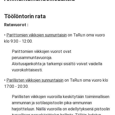
Töölöntorin rata
Ratavuorot :
•
Parittomien viikkojen sunnuntaisin
on TaRu:n oma vuoro
klo 9:30 - 12:00.
Parittomien viikkojen vuorot ovat
perusammuntavuoroja.
Aloitusajankohta ja tarkempi sisältö voivat vaidella
vuorokohtaisesti.
•
Parillisten viikkojen sunnuntaisin
on TaRu:n oma vuoro klo
17:00 - 20:30.
Parillisten viikkojen vuoroilla keskitytään toiminnallisen
ammunnan ja sotilaspistoolin pika-ammunnan
harjoitteluun. Näillä vuoroilla on edellytyksenä pistoolin