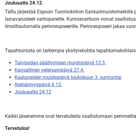
Jouluaatto 24.12.
TaRu järjestää Espoon Tuomiokirkon Sankarimuistomerkille pe
lainavarusteet vartiopareille. Kunniavartioon voivat osallist
ilmoittautumalla perinneupseerille. Perinneupseeri jakaa vuo
Tapahtumista on tarkempia yksityiskohtia tapahtumakohtaisill
Talvisodan päättymisen muistopäivä 13.3.
Kansallinen veteraanipäivä 27.4.
Kaatuneiden muistopäivä toukokuun 3. sunnuntai
Itsenäisyyspäivä 6.12.
Jouluaatto 24.12
Kaikki jäsenemme ovat tervetulleita osallistumaan perinnetila
Tervetuloa!