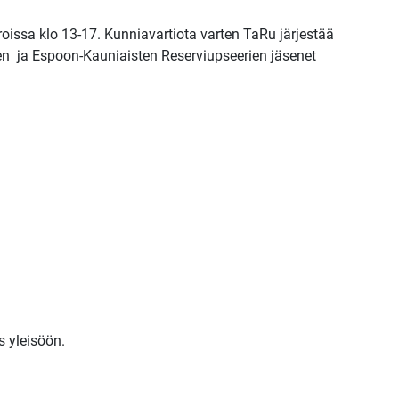
issa klo 13-17. Kunniavartiota varten TaRu järjestää
sten ja Espoon-Kauniaisten Reserviupseerien jäsenet
s yleisöön.