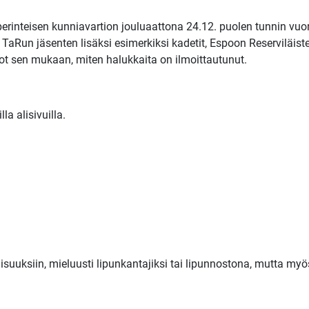
rinteisen kunniavartion jouluaattona 24.12. puolen tunnin vuoro
ua TaRun jäsenten lisäksi esimerkiksi kadetit, Espoon Reserviläi
rot sen mukaan, miten halukkaita on ilmoittautunut.
a alisivuilla.
isuuksiin, mieluusti lipunkantajiksi tai lipunnostona, mutta myö