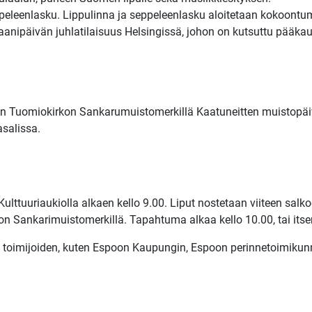
leenlasku. Lippulinna ja seppeleenlasku aloitetaan kokoontuma
teraanipäivän juhlatilaisuus Helsingissä, johon on kutsuttu pää
oon Tuomiokirkon Sankarumuistomerkillä Kaatuneitten muistopäi
asalissa.
ulttuuriaukiolla alkaen kello 9.00. Liput nostetaan viiteen sal
on Sankarimuistomerkillä. Tapahtuma alkaa kello 10.00, tai its
en toimijoiden, kuten Espoon Kaupungin, Espoon perinnetoimiku