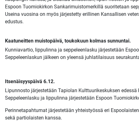
Espoon Tuomiokirkon Sankarimuistomerkillä suoritetaan seppe
Useina vuosina on myös järjestetty erillinen Kansallisen ve
edustus.
Kaatuneitten muistopäivä, toukokuun kolmas sunnuntai.
Kunniavartio, lippulinna ja seppeleenlasku järjestetään Esp
Seppeleenlaskun jälkeen on yleensä juhlatilaisuus seurakunt
Itsenäisyyspäivä 6.12.
Lipunnosto järjestetään Tapiolan Kulttuurikeskuksen edessä K
Seppeleenlasku ja lippulinna järjestetään Espoon Tuomiokirk
Perinnetapahtumat järjestetään yhteistyössä eri Espoolaist
sekä partiolaisten kanssa.