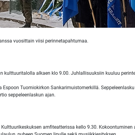
anssa vuosittain viisi perinnetapahtumaa.
ulttuuritalolla alkaen klo 9.00. Juhlallisuuksiin kuuluu perinte
a Espoon Tuomiokirkon Sankarimuistomerkillä. Seppeleenlasku a
rtio seppeleenlaskun ajan.
n Kulttuurikeskuksen amfiteatterissa kello 9.30. Kokoontuminen
pulaulun, puheen Suomen lipulle sekä musiikkiesityksen.