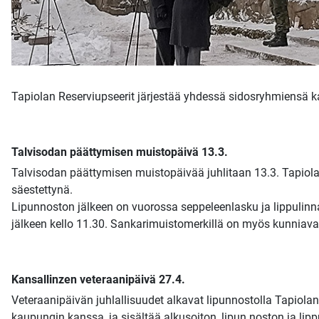
Tapiolan Reserviupseerit järjestää yhdessä sidosryhmiensä k
Talvisodan päättymisen muistopäivä 13.3.
Talvisodan päättymisen muistopäivää juhlitaan 13.3. Tapiolan k
säestettynä.
Lipunnoston jälkeen on vuorossa seppeleenlasku ja lippulinn
jälkeen kello 11.30. Sankarimuistomerkillä on myös kunniava
Kansallinzen veteraanipäivä 27.4.
Veteraanipäivän juhlallisuudet alkavat lipunnostolla Tapiola
kaupungin kanssa, ja sisältää alkusoiton, lipun noston ja lip