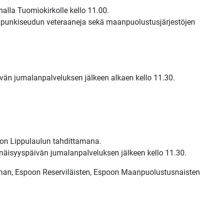
lla Tuomiokirkolle kello 11.00.
kaupunkiseudun veteraaneja sekä maanpuolustusjärjestöjen
vän jumalanpalveluksen jälkeen alkaen kello 11.30.
koon Lippulaulun tahdittamana.
enäisyyspäivän jumalanpalveluksen jälkeen kello 11.30.
nnan, Espoon Reserviläisten, Espoon Maanpuolustusnaisten