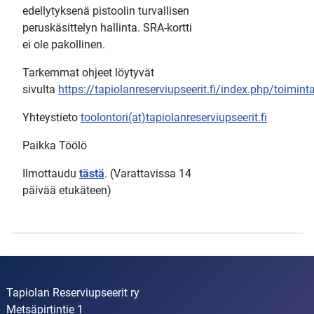
edellytyksenä pistoolin turvallisen
peruskäsittelyn hallinta. SRA-kortti
ei ole pakollinen.
Tarkemmat ohjeet löytyvät
sivulta
https://tapiolanreserviupseerit.fi/index.php/toimi
Yhteystieto
toolontori(at)tapiolanreserviupseerit.fi
Paikka Töölö
Ilmottaudu
tästä
. (Varattavissa 14
päivää etukäteen)
Tapiolan Reserviupseerit ry
Metsäpirtintie 1