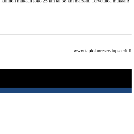
äivän kunnon mukaan joko 25 km tai 38 km marssin. Tervetuloa mukaan!
www.tapiolanreserviupseerit.fi