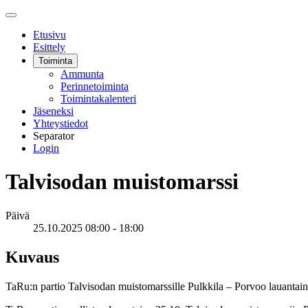
Etusivu
Esittely
Toiminta
Ammunta
Perinnetoiminta
Toimintakalenteri
Jäseneksi
Yhteystiedot
Separator
Login
Talvisodan muistomarssi
Päivä
25.10.2025
08:00
-
18:00
Kuvaus
TaRu:n partio Talvisodan muistomarssille Pulkkila – Porvoo lauantain