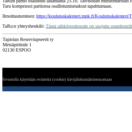
TaRun partio osallistuu lauantaina 25.10. Talvisodan muistomarssiin 
Taru kompensoi partionsa osallistumismaksut tapahtumaan.
Ilmoittautuminen:
https://koulutuskalenteri.mpk.fi/Koulutuskalenteri
TaRu:n yhteyshenkilö:
Tämä sähköpostiosoite on suojattu spamboteilta
Tapiolan Reserviupseerit ry
Metsäpirtintie 1
02130 ESPOO
Sivustolla käytetään evästeitä (cookie) kävijälukumääräseurantaan