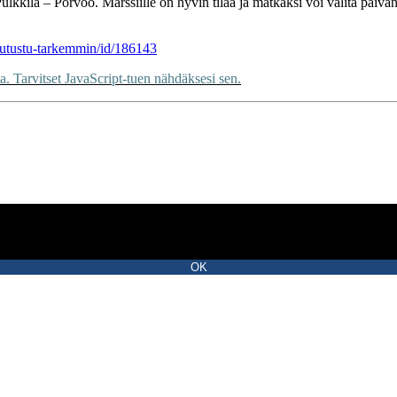
Pulkkila – Porvoo. Marssiille on hyvin tilaa ja matkaksi voi valita p
/Tutustu-tarkemmin/id/186143
. Tarvitset JavaScript-tuen nähdäksesi sen.
OK