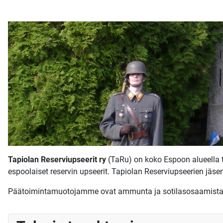
Tapiolan Reserviupseerit ry
(TaRu) on koko Espoon alueella 
espoolaiset reservin upseerit. Tapiolan Reserviupseerien jäsen
Päätoimintamuotojamme ovat ammunta ja sotilasosaamista s