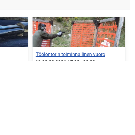
Töölöntorin toiminnallinen vuoro
23.08.2026
17:00
-
20:30
i...
Toiminnallista ammuntaa....
Lue lisää