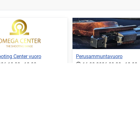
ting Center vuoro
Perusammuntavuoro
026
10:00
-
12:00
16.08.2026
09:30
-
12:00
innallista...
Perusammuntavuoro. Tarkemp
ää
Lue lisää