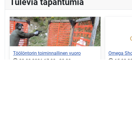
Tulevia tapahtumia
Töölöntorin toiminnallinen vuoro
Omega Shoo
09.08.2026
17:00
-
20:30
15.08.2
Toiminnallista ammuntaa....
Yleistä toim
Lue lisää
Lue lis