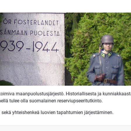
toimiva maanpuolustusjärjestö. Historiallisesta ja kunniakkaa
ellä tulee olla suomalainen reserviupseeritutkinto.
ekä yhteishenkeä luovien tapahtumien järjestäminen.