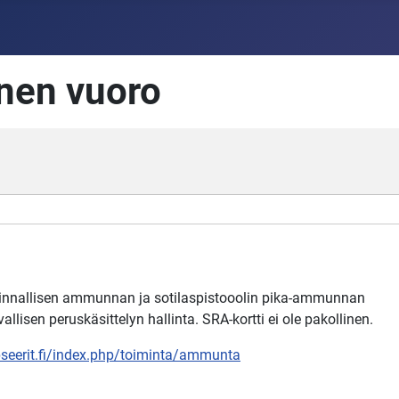
inen vuoro
iminnallisen ammunnan ja sotilaspistooolin pika-ammunnan
vallisen peruskäsittelyn hallinta. SRA-kortti ei ole pakollinen.
upseerit.fi/index.php/toiminta/ammunta