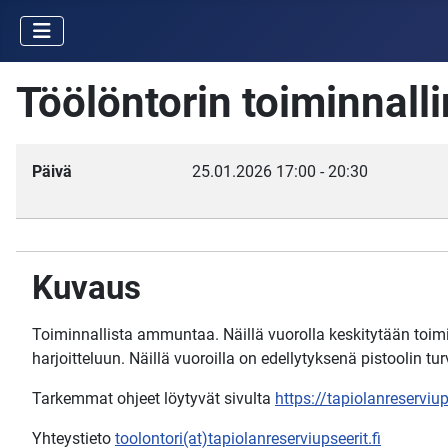
Töölöntorin toiminnall
Päivä
25.01.2026
17:00
-
20:30
Kuvaus
Toiminnallista ammuntaa. Näillä vuorolla keskitytään to
harjoitteluun. Näillä vuoroilla on edellytyksenä pistoolin tur
Tarkemmat ohjeet löytyvät sivulta
https://tapiolanreservi
Yhteystieto
toolontori(at)tapiolanreserviupseerit.fi