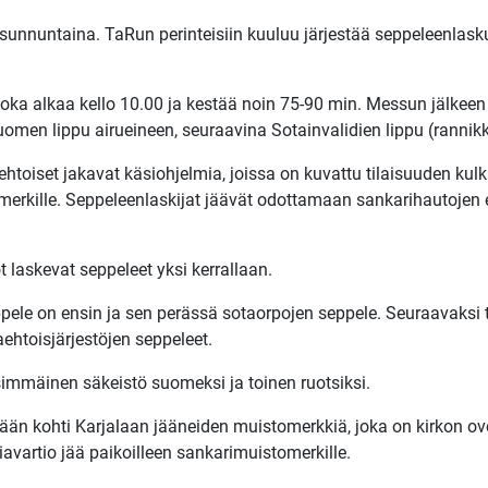
unnuntaina. TaRun perinteisiin kuuluu järjestää seppeleenlask
a alkaa kello 10.00 ja kestää noin 75-90 min. Messun jälkeen kl
en lippu airueineen, seuraavina Sotainvalidien lippu (rannikkop
htoiset jakavat käsiohjelmia, joissa on kuvattu tilaisuuden kulk
omerkille. Seppeleenlaskijat jäävät odottamaan sankarihautojen e
 laskevat seppeleet yksi kerrallaan.
eppele on ensin ja sen perässä sotaorpojen seppele. Seuraavaksi
htoisjärjestöjen seppeleet.
ensimmäinen säkeistö suomeksi ja toinen ruotsiksi.
mään kohti Karjalaan jääneiden muistomerkkiä, joka on kirkon ov
iavartio jää paikoilleen sankarimuistomerkille.