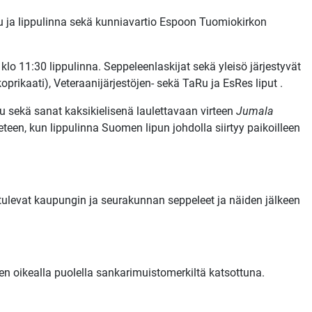
u ja lippulinna sekä kunniavartio Espoon Tuomiokirkon
o 11:30 lippulinna. Seppeleenlaskijat sekä yleisö järjestyvät
rikaati), Veteraanijärjestöjen- sekä TaRu ja EsRes liput .
u sekä sanat kaksikielisenä laulettavaan virteen
Jumala
teen, kun lippulinna Suomen lipun johdolla siirtyy paikoilleen
 tulevat kaupungin ja seurakunnan seppeleet ja näiden jälkeen
en oikealla puolella sankarimuistomerkiltä katsottuna.