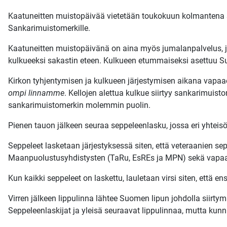
Kaatuneitten muistopäivää vietetään toukokuun kolmantena s
Sankarimuistomerkille.
Kaatuneitten muistopäivänä on aina myös jumalanpalvelus, jok
kulkueeksi sakastin eteen. Kulkueen etummaiseksi asettuu Suom
Kirkon tyhjentymisen ja kulkueen järjestymisen aikana vapaae
ompi linnamme
. Kellojen alettua kulkue siirtyy sankarimuist
sankarimuistomerkin molemmin puolin.
Pienen tauon jälkeen seuraa seppeleenlasku, jossa eri yhteisöt
Seppeleet lasketaan järjestyksessä siten, että veteraanien s
Maanpuolustusyhdistysten (TaRu, EsREs ja MPN) sekä vapaae
Kun kaikki seppeleet on laskettu, lauletaan virsi siten, että 
Virren jälkeen lippulinna lähtee Suomen lipun johdolla siirty
Seppeleenlaskijat ja yleisä seuraavat lippulinnaa, mutta kunn